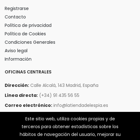
Registrarse
Contacto
Política de privacidad
Política de Cookies
Condiciones Generales
Aviso legal
Información
OFICINAS CENTRALES
Dirección:
Calle Alcalá, 143 Madrid, España
Línea directa:
(+34) 91 435 56 55
Correo electrónico:
info@latiendadelespia.es
SUSCRÍBETE Y RECIBE UN 10% DE DESCUENTO EN TU PRIMER
Este sitio web, utiliza cookies propias y de
PEDIDO
terceros para obtener estadísticas sobre los
hábitos de navegación del usuario, mejorar su