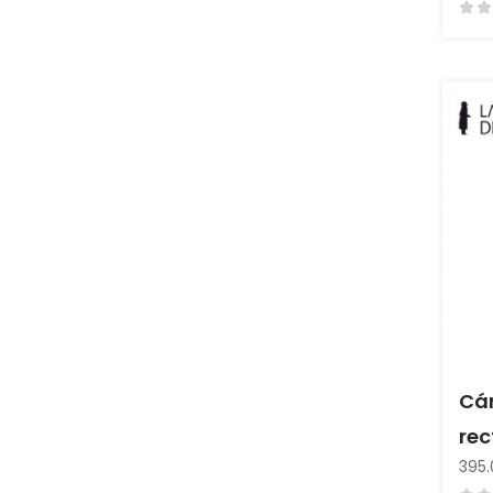
Cám
rec
395