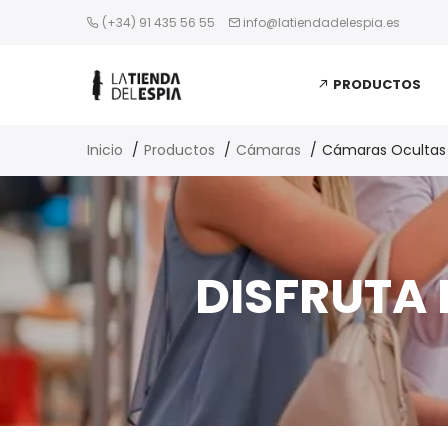
(+34) 91 435 56 55
info@latiendadelespia.es
PRODUCTOS
Inicio
Productos
Cámaras
Cámaras Ocultas
DISFRUTA