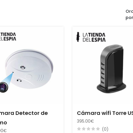
Or
po
mara Detector de
Cámara wifi Torre U
395.00€
mo
(0)
00€