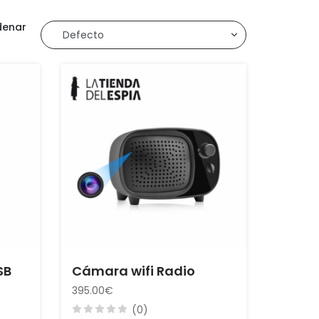
denar
r
SB
Cámara wifi Radio
395.00€
(0)