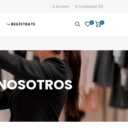
Acceso
Comparar
(
0
)
0
0
REGÍSTRATE
 NOSOTROS