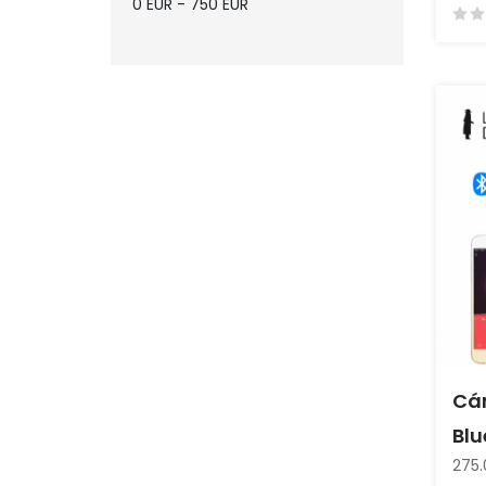
0
EUR
-
750
EUR
Packs (1)
Cá
Blu
275