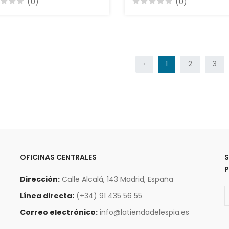
(0)
(0)
‹
1
2
3
OFICINAS CENTRALES
S
P
Dirección:
Calle Alcalá, 143 Madrid, España
Línea directa:
(+34) 91 435 56 55
Correo electrónico:
info@latiendadelespia.es