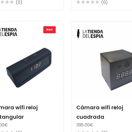
(0)
(0)
Hot
ara wifi reloj
Cámara wifi reloj
tangular
cuadrada
.00€
395.00€