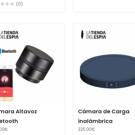
(0)
mara Altavoz
Cámara de Carga
etooth
inalámbrica
.00€
225.00€