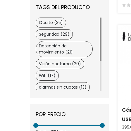
TAGS DEL PRODUCTO
Oculto (35)
Seguridad (29)
Detección de
movimiento (21)
Visión nocturna (20)
Wifi (17)
alarmas sin cuotas (13)
Alarma (5)
Cá
Descuento (1)
POR PRECIO
USB
Detección de voz (1)
395